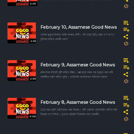
2:03
February 10, Assamese Good News
এইবাৰ কুকুৰে চিনাক্ত কৰিব কৰোনা ৰোগী। গঁড় হত্যা 33% হ্ৰাস হ'ল ক'ত।
ফুটবলৰ মহিলা ৰেফাৰী কোন?
2:23
February 9, Assamese Good News
ৱাৰাংগালৰ মহিলাই সৃষ্টি কৰিলে নজিৰ। আত্মহত্যা কৰাৰ পৰা মানুহক ৰক্ষা কৰি
আৰক্ষীয়ে অৰ্জন কৰিলে সুনাম। হাওঁফাওঁৰ সংৰোপনেৰে অভিলেখ স্থাপন
2:39
February 8, Assamese Good News
220 বছৰ পুৰণি ডাইন'ছৰৰ খোজ উদ্ধাৰ। পকী দেৱালক ব্লেকবৰ্ডলৈ পৰিণত কৰি
বিখ্যাত হ'ল শিক্ষক। মৃতদেহ কঢ়িয়াই শিৰোনামা দখল আৰক্ষীৰ
5:06