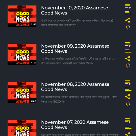
November 10, 2020 Assamese
Good News
কিয় বিখ্যাত হল কেৰালাৰ নাৰ্ছ? ছোৱালীক আত্মৰক্ষাৰ প্ৰশিক্ষণ দিলে কোনে?
2:41
টাৱাংৰ ছাত্ৰসমাজ কিয় প্ৰশংসিত হল
November 09, 2020 Assamese
Good News
কত শিখ লোকে পাগুৰিৰে উদ্ধাৰ কৰিলে কিশোৰীক দুখীয়া লৰা ছোৱালীক কোনে
4:51
দিলে পঢ়া মেজ কোনে খেৰ বিক্রী কৰি আৰ্জিলে 95 লাখ
November 08, 2020 Assamese
Good News
দুই কিলোমিটাৰ কিয় দৌৰিলে আৰক্ষীয়ে। কত মানুহক শাসন কৰে কুকুৰে। কোনে
2:27
উদ্ধাৰ কৰে 16000 শিশু
November 07, 2020 Assamese
Good News
চিয়াং নদীত কোনে চলালে উদ্ধাৰ অভিযান। কৰোনা কালত নাতি নাতিনীক স্পৰ্শ কৰাৰ