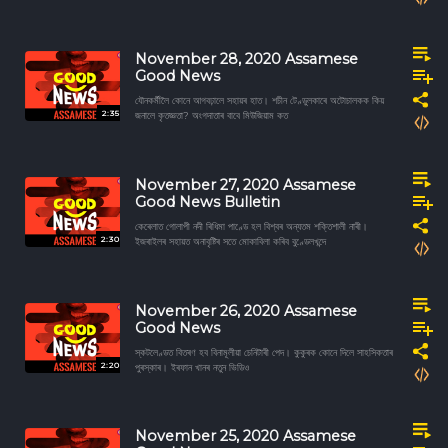
November 28, 2020 Assamese
Good News
যৌনকর্মীলৈ কোনে আগবঢ়ালে সহায়ৰ হাত। শচীন টেণ্ডুলকাৰে অটোচালকক কিয়
2:35
জনালে কৃতজ্ঞতা? অংগদাতাৰ বাবে মিউজিয়াম কত
November 27, 2020 Assamese
Good News Bulletin
কেৰেলাত গোলাপী নদী ৰিধিমা পাণ্ডে হল বিশ্বৰ অন্যতম শক্তিশালী নাৰী।
2:30
ইজৰাইলৰ সহায়ত অনাবৃষ্টিৰ সতে মোকাবিলা কৰিব বুণ্ডেলখন্দে
November 26, 2020 Assamese
Good News
স্কটলেণ্ডত বিতৰণ হব বিনামূলীয়া চেনিটাৰী পেদ। কুকুৰক কোনে দিলে সাহসিকতাৰ
2:20
পুৰস্কাৰ। ইৰফান খানৰ নতুন ভিডিও
November 25, 2020 Assamese