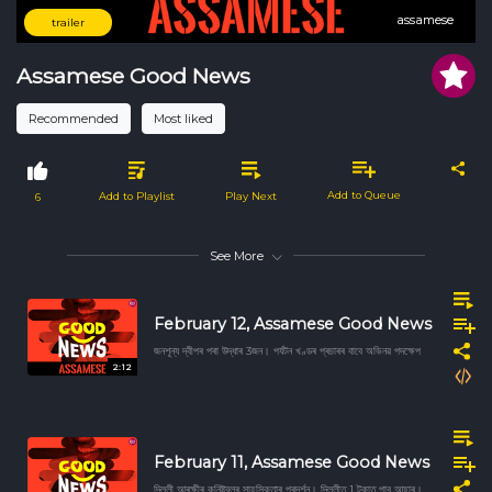
assamese
assamese
trailer
Assamese Good News
Recommended
Most liked
Add to Queue
Add to Playlist
Play Next
6
See More
February 12, Assamese Good News
জনশূন্য দ্বীপৰ পৰা উদ্ধাৰ 3জন। পৰ্যটন খণ্ডৰ প্ৰচাৰৰ বাবে অভিনৱ পদক্ষেপ
2:12
February 11, Assamese Good News
দিল্লী আৰক্ষীৰ কনিষ্টবলৰ সাহসিকতাৰ প্ৰদৰ্শন। দিল্লীত 1 টকাত পাব আহাৰ।