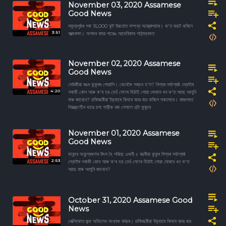
November 03, 2020 Assamese
Good News
সমুদ্রপৃষ্ঠৰ পৰা 16,000 ফুট উচ্চতাত সম্পন্ন অস্ত্ৰোপচাৰ। ক'ত ৰবটে কৰিলে
3:51
আত্মৰক্ষা। অসমৰ যাদৱ পায়েঙ আমেৰিকাৰ পাঠ্যক্ৰমত
November 02, 2020 Assamese
Good News
সেউজীয়া ৰঙৰ কুকুৰৰ পোৱালি। কেনেকৈ সম্ভব হ'ল? বিশ্বৰ সৰ্বশ্ৰেষ্ঠ স্কেটাৰ
4:20
গৰাকী কোন আৰু ক'ৰ হয় তেওঁ সোণৰ মিঠাই পোৱা দোকান খন ক'ত আছে আপুনি
বাৰু জানেনে? চাৰিবছৰীয়া ইছ্থাৰে কিদৰে হৃদয় জয় কৰিলে সকলোৰে। ৰাজপথত
নিয়ন্ত্রণহীন ভাৱে চলা গাড়ীক ধৰা পেলালে দুটা কুকুৰে
November 01, 2020 Assamese
Good News
মানুহৰ অনুপ্ৰেৰণাৰ উৎস হৈ পৰিছে এজনী ৫ বছৰীয়া কুকুৰ বিশ্বৰ সৰ্বশ্ৰেষ্ঠ
2:53
স্কেটাৰ গৰাকী কোন আৰু ক'ৰ হয় তেওঁ সোণৰ মিঠাই পোৱা দোকান খন ক'ত
আছে বাৰু আপুনি জানেনে?
October 31, 2020 Assamese Good
News
মেক্সিকোত জন্ম অভিলেখ সংখ্যক কাছৰ। চাৰিবছৰীয়া ইছ্থাৰে কিদৰে হৃদয় জয়