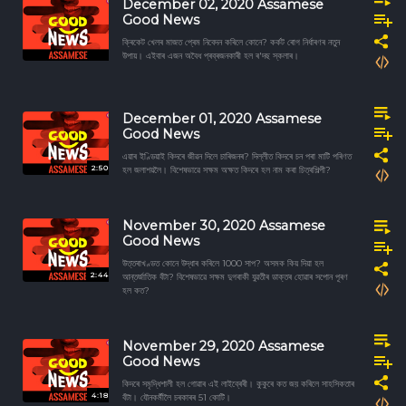
December 02, 2020 Assamese
Good News
ক্ৰিকেট খেলৰ মাজত প্ৰেম নিবেদন কৰিলে কোনে? কৰ্কট ৰোগ নিৰ্ধাৰণৰ নতুন
উপায়। এইবাৰ এজন অবৈধ প্ৰব্ৰজনকাৰী হল ৰ'দছ স্কলাৰ।
December 01, 2020 Assamese
Good News
এয়াৰ ইণ্ডিয়াই কিদৰে জীৱন দিলে চাৰিজনৰ? দিল্লীত কিদৰে চন পৰা মাটি পৰিণত
2:50
হল জলাশয়লৈ। বিশেষভাৱে সক্ষম অক্ষত কিদৰে হল নাম কৰা চিত্ৰশিল্পী?
November 30, 2020 Assamese
Good News
উত্তৰাখণ্ডত কোনে উদ্ধাৰ কৰিলে 1000 সাপ? অসমক কিয় দিয়া হল
2:44
আন্তৰ্জাতিক বঁটা? বিশেষভাৱে সক্ষম দুগৰাকী যুৱতীৰ ডাক্তৰ হোৱাৰ সপোন পূৰণ
হল কত?
November 29, 2020 Assamese
Good News
কিদৰে সমৃদ্ধিশালী হল গোৱাৰ এই লাইব্ৰেৰী। কুকুৰে কত জয় কৰিলে সাহসিকতাৰ
4:18
বঁটা। যৌনকর্মীলৈ চৰকাৰৰ 51 কোটি।