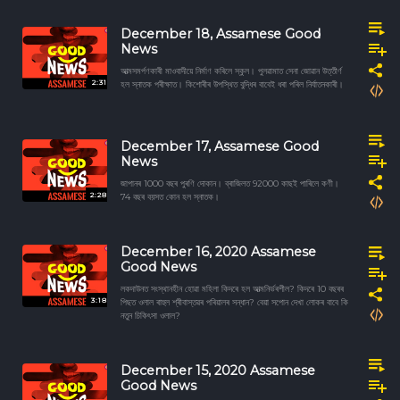
December 18, Assamese Good
News
আত্মসমৰ্পণকাৰী মাওবাদীয়ে নিৰ্মাণ কৰিলে স্কুল। পুলৱামাত সেনা জোৱান উত্তীৰ্ণ
2:31
হল স্নাতক পৰীক্ষাত। কিশোৰীৰ উপস্থিত বুদ্ধিৰ বাবেই ধৰা পৰিল নিৰ্যাতনকাৰী।
December 17, Assamese Good
News
জাপানৰ 1000 বছৰ পুৰণি দোকান। ব্ৰাজিলত 92000 কাছই পাৰিলে কণী।
2:28
74 বছৰ বয়সত কোন হল স্নাতক।
December 16, 2020 Assamese
Good News
লকদাউনত সংস্থানহীন হোৱা মহিলা কিদৰে হল আত্মনিৰ্ভৰশীল? কিদৰে 10 বছৰৰ
3:18
পিছত ওলাল ৰাহুল শ্ৰীবাস্তৱৰ পৰিয়ালৰ সন্ধান? বেয়া সপোন দেখা লোকৰ বাবে কি
নতুন চিকিৎসা ওলাল?
December 15, 2020 Assamese
Good News