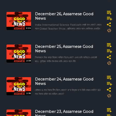
December 26, Assamese Good
News
India International Science Festivalত শ্ৰেষ্ঠ হল কোন? কোনে
2:24
পালে Global Teacher Prize. মেক্সিকোত কোনে ললে কোভিডৰ ভেকচিন
December 25, Assamese Good
News
শিখসকলে কিয় খাদ্য বিতৰণ কৰিলে ইংলেণ্ডত? এখন ভৰি অবিহনে এভাৰেষ্ট
2:33
জয়। কৃত্ৰিম গাখীৰ উৎপাদন কৰি কোনে পালে বঁটা
December 24, Assamese Good
News
ৰেষ্টৰাত 4 লাখ টকাৰ টিপ দিলে কোনে? ক'ত উদ্ধাৰ হ'ল তিমি মাছৰ বসতি? 50
2:35
লাখ টকাৰ চাউল দান কৰিলে কোনে?
December 23, Assamese Good