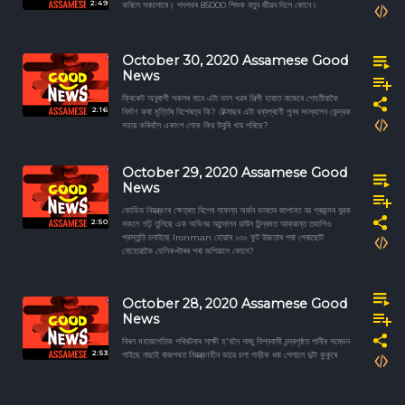
2:49
কৰিলে সকলোৰে। পদপথৰ 85000 শিশুক নতুন জীৱন দিলে কোনে।
October 30, 2020 Assamese Good
News
ক্ৰিকেট অনুৰাগী সকলৰ বাবে এটা ভাল খৱৰ শিল্পী হায়াত নাজেৰে শেহতীয়াকৈ
2:16
নিৰ্মাণ কৰা মূৰ্ত্তিৰ বিশেষত্ব কি? টেক্সাছৰ এটা বন্যপ্ৰাণী পুনৰ সংস্থাপন কেন্দ্ৰক
সহায় কৰিবলৈ একাংশ লোক কিয় উবুৰি খায় পৰিছে?
October 29, 2020 Assamese Good
News
কোভিড নিয়ন্ত্রণৰ ক্ষেত্ৰত বিশেষ সাফল্য অর্জন ভাৰতৰ জাপানত নৱ প্ৰজন্মৰ যুৱক
2:50
সকলে গঢ়ি তুলিছে এক অভিনৱ আন্দোলন ডাউন চিন্দ্ৰমত আক্রান্ত তথাপিও
প্ৰস্তুতি চলাইছে Ironman হোৱাৰ ১৩০ ফুট উচ্চতাৰ পৰা পেৰাছোট
নোহোৱাকৈ হেলিকপ্টাৰৰ পৰা জপিয়ালে কোনে?
October 28, 2020 Assamese Good
News
বিৰল মহাজাগতিক পৰিঘটনাৰ সাক্ষী হ'বলৈ সাজু বিশ্ববাসী চন্দ্ৰপৃষ্ঠত পানীৰ সম্ভেদ
2:53
পাইছে নাছাই ৰাজপথত নিয়ন্ত্রণহীন ভাৱে চলা গাড়ীক ধৰা পেলালে দুটা কুকুৰে