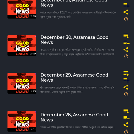
News
কোনে ঘৰতে সাজিলে ICU? ক'ত পোহনীয়া জন্তুৰ বাবে সংগীতানুষ্ঠান?কালৰাত্রিৰ
2:35
বুকুত লুকাই থকা প্ৰভাতৰ ৰেঙনি
December 30, Assamese Good
News
ক'ত চাহ শ্ৰমিকৰ কন্যাই গঢ়িলে সাফল্যৰ সেন্দুৰী আলি? দিল্লীত পুনৰ ৰঙ পাই
2:49
উঠিল মৃতপ্ৰায় জলাশয়। নতুন ৰন্ধন প্ৰযুক্তিয়ে ক'ত অৰ্জন কৰিছে জনপ্ৰিয়তা?
December 29, Assamese Good
News
64 বছৰ বয়সত কোনে নামভৰ্তি কৰালে চিকিৎসা পাঠ্যক্ৰমত। ক'ত মহিলা হ'ল
2:33
বাছ চালক? কোনে পত্নীক দিলে চন্দ্ৰৰ মাটি?
December 28, Assamese Good
News
আজিৰ গুড নিউজ বুলেটিনত উপভোগ কৰক 10টাকৈ ন-পুৰণি গুড নিউজৰ আনন্দ।
4:11