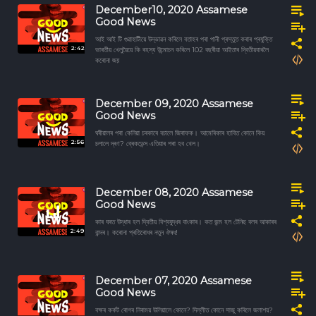
December10, 2020 Assamese
Good News
আই আই টি গুৱাহাটীয়ে উদ্ভাৱন কৰিলে বতাহৰ পৰা পানী প্ৰস্তুত কৰাৰ প্ৰযুক্তি
2:42
ভাৰতীয় খেলুৱৈয়ে কি ৰহস্য উন্মোচন কৰিলে 102 বছৰীয়া আইতাৰ দ্বিতীয়বাৰলৈ
কৰোনা জয়
December 09, 2020 Assamese
Good News
ঘৰীয়ালৰ পৰা কেনিয়া চৰকাৰে বচালে জিৰাফক। আমেৰিকাৰ হাবিত কোনে কিয়
2:56
চলালে দ্ৰণ? ব্ৰেকডেন্স এতিয়াৰ পৰা হব খেল।
December 08, 2020 Assamese
Good News
কাৰ ঘৰত উদ্ধাৰ হল দ্বিতীয় বিশ্বযুদ্ধৰ বাংকাৰ। কত জন্ম হল টেনিছ বলৰ আকাৰৰ
2:49
বান্দৰ। কৰোনা প্ৰতিৰোধৰ নতুন ঔষধ!
December 07, 2020 Assamese
Good News
বক্ষৰ কৰ্কট ৰোগৰ নিৰাময় উলিয়ালে কোনে? দিল্লীত কোনে সাজু কৰিলে জলাশয়?