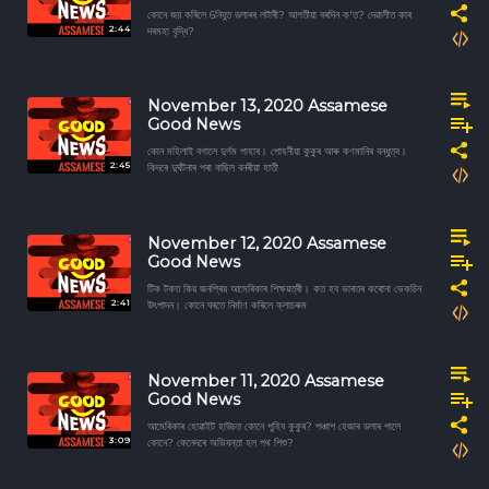
কোনে জয় কৰিলে 6নিযুত ডলাৰৰ লটাৰী? আগতীয়া বৰদিন ক'ত? দেৱালীত কাৰ
2:44
দৰমহা বৃদ্ধি?
November 13, 2020 Assamese
Good News
কোন মহিলাই বগালে দুৰ্গম পাহাৰ। পোহনীয়া কুকুৰ আৰু কণমানিৰ বন্ধুত্ব।
2:45
কিদৰে দুৰ্ঘটনাৰ পৰা বাছিল বনৰীয়া হাতী
November 12, 2020 Assamese
Good News
টিক টকত কিয় জনপ্ৰিয় আমেৰিকাৰ শিক্ষয়ত্ৰী। কত হব ভাৰতৰ কৰোনা ভেকচিন
2:41
উৎপাদন। কোনে ঘৰতে নিৰ্মাণ কৰিলে ক্লাচৰুম
November 11, 2020 Assamese
Good News
আমেৰিকাৰ হোৱাইট হাউচত কোনে পুহিব কুকুৰ? পঞ্চাশ হেজাৰ ডলাৰ পালে
3:09
কোনে? কেনেদৰে অভিযন্তা হল পথ শিশু?