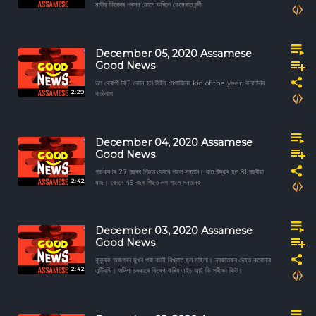
মাউছ ডিয়েৰৰ প্ৰসৱ কোনে কৰিলে কেমেৰাত বন্দী
December 05, 2020 Assamese
Good News
ডগ থেৰাপী কি? কোন হল টাইম মেগাজিনৰ kid of the year. কনমানিৰ
2:29
বার্তালাপ
December 04, 2020 Assamese
Good News
গৰ্ভধাৰণৰ 27 বছৰৰ পিছত কোনে পালে সন্তান। কত উদ্ধাৰ হল 81 বছৰীয়া
2:42
মাছ। কোনে 45 বছৰ পিছত লগ পালে সন্তানক
December 03, 2020 Assamese
Good News
কুকুৰক অজগৰৰ মুখৰ পৰা বচাই বিখ্যাত হল মহিলা। নবজাতকৰ দেহত কৰোনাৰ
2:42
এন্টিবডি। ওদিশা চৰকাৰে বিতৰণ কৰিব এইচ আই ভি পৰীক্ষা কিট।