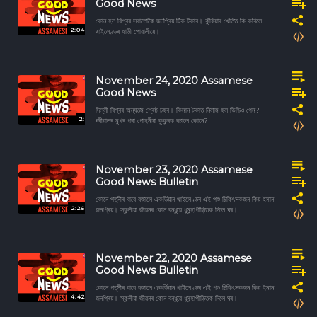
Good News
কোন হল বিশ্বৰ সবাতোকৈ জনপ্ৰিয় টিক টকাৰ। কুঁহিয়াৰ খেতিত কি কৰিলে
2:04
থাইলেণ্ডৰ হাতী পোৱালীয়ে।
November 24, 2020 Assamese
Good News
দিল্লী বিশ্বৰ অন্যতম শ্ৰেষ্ঠ চহৰ। কিমান টকাত নিলাম হল ভিডিও গেম?
2:
ঘৰীয়ালৰ মুখৰ পৰা পোহনীয়া কুকুৰক বচালে কোনে?
November 23, 2020 Assamese
Good News Bulletin
কোনে পত্নীৰ বাবে বজালে একৰ্ডিয়ান থাইলেণ্ডৰ এই পশু চিকিৎসকজন কিয় ইমান
2:26
জনপ্ৰিয়। স্কুলীয়া জীৱনৰ কোন বন্ধুৱে ধুমুহাপীড়িতক দিলে ঘৰ।
November 22, 2020 Assamese
Good News Bulletin
কোনে পত্নীৰ বাবে বজালে একৰ্ডিয়ান থাইলেণ্ডৰ এই পশু চিকিৎসকজন কিয় ইমান
4:42
জনপ্ৰিয়। স্কুলীয়া জীৱনৰ কোন বন্ধুৱে ধুমুহাপীড়িতক দিলে ঘৰ।