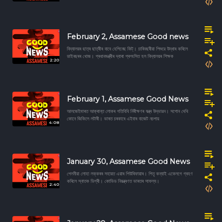
February 2, Assamese Good news
বিদ্যালয়ৰ ছাত্ৰ ছাত্ৰীৰ বাবে হেপিনেছ কিট্। চাৰিবছৰীয়া শিশুৱে উদ্ধাৰ কৰিলে
ডাইনছৰৰ খোজ। প্ৰধানমন্ত্ৰীৰ দ্বাৰা প্ৰশংসিত হল বিদ্যালয়ৰ শিক্ষক
2:20
February 1, Assamese Good News
আলজেইমাৰত আক্ৰান্ত লোকৰ গতিবিধি নিৰীক্ষণৰ যন্ত্ৰ উদ্ভাৱন। সপোন দেখি
কোনে জিকিলে লটাৰী। ভাৰত চৰকাৰে এইবাৰ বাজেট নচপায়
4:08
January 30, Assamese Good News
পেলনীয়া লোহা লক্কৰৰ সহায়ত এয়াৰ পিউৰিফায়াৰ। পিতৃ কন্যাই একেলগে গ্ৰহণ
কৰিলে স্নাতক ডিগ্ৰী। কোভিড নিয়ন্ত্ৰণত ভাৰতৰ সাফল্য।
2:40