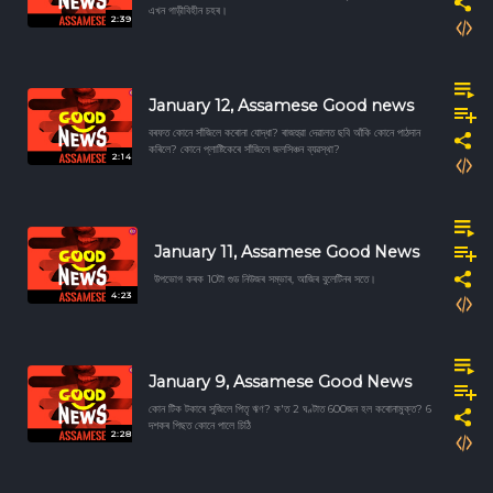
এখন গাড়ীবিহীন চহৰ।
2:39
January 12, Assamese Good news
বৰফত কোনে সাঁজিলে কৰোনা যোদ্ধা? ৰাজহুৱা দেৱালত ছবি আঁকি কোনে পাঠদান
কৰিলে? কোনে প্লাষ্টিকেৰে সাঁজিলে জলসিঞ্চন ব্যৱস্থা?
2:14
January 11, Assamese Good News
উপভোগ কৰক 10টা গুড নিউজৰ সম্ভাৰ, আজিৰ বুলেটিনৰ সতে।
4:23
January 9, Assamese Good News
কোন টিক টকাৰে সুজিলে পিতৃ ঋণ? ক'ত 2 ঘণ্টাত 600জন হল কৰোনামুক্ত? 6
দশকৰ পিছত কোনে পালে চিঠি
2:28