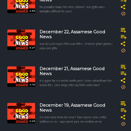
News
কিয় মুখ্যমন্ত্ৰীয়ে নিমন্ত্ৰণ দিলে মহিলা খেতিয়কক? নাহৰ ফুটুকীৰ ৰাজ্য।
2:39
ৰাজমিস্ত্ৰীক চাৰ্টিফিকেট দিব কোনে?
December 22, Assamese Good
News
মাথো 30 ঘণ্টাত মানুহক শিক্ষিত কৰাৰ কিটিপ। হাস্পাতালত কৃত্ৰিম তুষাৰপাত।
3:27
জোনৰ দেশত কৃষ্টিনা
December 21, Assamese Good
News
ক'ত কুকুৰক দিয়া হ'ল মাহটোৰ আৰক্ষীৰ সন্মান? এইবাৰ শ্বেইকছপীয়েৰক দিলে
4:16
কৰোনাৰ ছিটা। কোনে প্ৰস্তুত কৰিলে 58 মিনিটত 46বিধ ব্যঞ্জন?
December 19, Assamese Good
News
ক'ত চান্তা ক্লজে উপহাৰ দিলে মাস্ক? উত্তৰ প্ৰদেশত এইবাৰ পেলনীয়া
2:29
প্লাষ্টিকেৰে হব পথ। অন্ধ্ৰ প্ৰদেশৰ কৃষকে পালে জলকীয়াৰ চৰা দাম