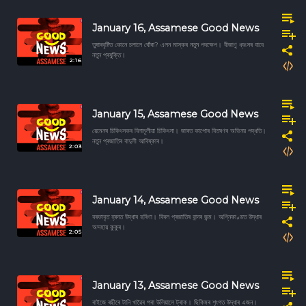
January 16, Assamese Good News
তুষাৰবৃষ্টিত কোনে চলালে ঘোঁৰা? এলন মাস্কৰ নতুন পদক্ষেপ। বীজাণু ধ্বংসৰ বাবে
নতুন প্ৰযুক্তি।
2:16
January 15, Assamese Good News
য়েমেনৰ চিকিৎসকৰ বিনামূলীয়া চিকিৎসা। জাৰত কাপোৰ বিতৰণৰ অভিনৱ পদ্ধতি।
নতুন প্ৰজাতিৰ বাদুলী আবিষ্কাৰ।
2:03
January 14, Assamese Good News
বৰফাবৃত হ্ৰদত উদ্ধাৰ হৰিণা। বিৰল প্ৰজাতিৰ বান্দৰ জন্ম। অগ্নিকাণ্ডত উদ্ধাৰ
অসহায় কুকুৰ।
2:05
January 13, Assamese Good News
ৰাইজে ৰছীৰে টানি খাৱৈৰ পৰা উলিয়ালে ট্ৰাক। ছিকিমৰ শৃংগত উদ্ধাৰ এজন।