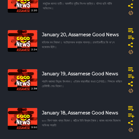
মাছুৱৈৰ জালত হাতী। আৰক্ষীত তৃতীয় লিংগৰ ব্যক্তি। বটলত ছবি আঁকি
অভিলেখ।
2:20
January 20, Assamese Good News
মহিলাৰ মদ নিবাৰণ। অটোচালকৰ কন্যাৰ সাফল্য। চাফাইকৰ্মীয়ে কি ক'লে
কৰোনাৰ ছিটা।
2:24
January 19, Assamese Good News
পাচলি বজাৰত বিদ্যুৎ উৎপাদন। এইবাৰ মাছমৰীয়া নাওত GPRS। শিক্ষকে কৰিলে
চেনিটাৰী পেড বিতৰণ।
2:38
January 18, Assamese Good News
৬০০ কিল'গ্ৰাম খাদ্য বিতৰণ। ৰছীৰে টানি উদ্ধাৰ ট্ৰাক। জাৰৰ কাপোৰ বিতৰণৰ
অভিনৱ পদ্ধতি
3:50