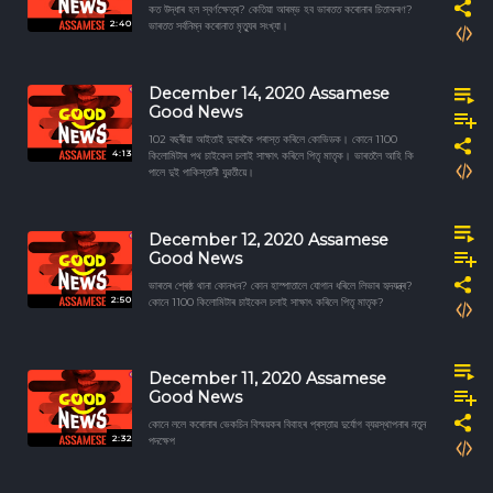
কত উদ্ধাৰ হল স্বৰ্ণক্ষেত্ৰ? কেতিয়া আৰম্ভ হব ভাৰতত কৰোনাৰ চিতাকৰণ?
2:40
ভাৰতত সৰ্বনিম্ন কৰোনাত মৃত্যুৰ সংখ্যা।
December 14, 2020 Assamese
Good News
102 বছৰীয়া আইতাই দুবাৰকৈ পৰাস্ত কৰিলে কোভিডক। কোনে 1100
4:13
কিলোমিটাৰ পথ চাইকেল চলাই সাক্ষাৎ কৰিলে পিতৃ মাতৃক। ভাৰতলৈ আহি কি
পালে দুই পাকিস্তানী যুৱতীয়ে।
December 12, 2020 Assamese
Good News
ভাৰতৰ শ্ৰেষ্ঠ থানা কোনখন? কোন হাস্পাতালে যোগান ধৰিলে লিভাৰ হৃদযন্ত্ৰ?
2:50
কোনে 1100 কিলোমিটাৰ চাইকেল চলাই সাক্ষাৎ কৰিলে পিতৃ মাতৃক?
December 11, 2020 Assamese
Good News
কোনে ললে কৰোনাৰ ভেকচিন বিস্ময়কৰ বিবাহৰ প্ৰস্তাৱ দুৰ্যোগ ব্যৱস্থাপনাৰ নতুন
2:32
পদক্ষেপ