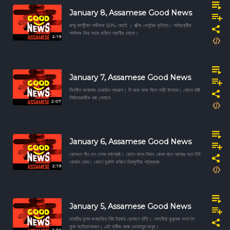
January 8, Assamese Good News
জম্মু কাশ্মীৰত পৰ্যটকক 50% ৰেহাই । বক্সিং খেলুৱৈৰ কৃতিত্ব। আইছক্ৰীম
পাৰ্লাৰক কিয় সহায় কৰিলে স্থানীয় লোকে।
2:19
January 7, Assamese Good News
দিল্লীত কৰোনাৰ ভেকচিন প্ৰয়োগ। দি ৰকে কাক দিলে গাড়ী উপহাৰ। কোনে নাৰী
নিৰ্যাতনকাৰীক ধৰা পেলালে
2:07
January 6, Assamese Good News
কোনখন গাঁও হল দেশৰ সৰ্বশ্ৰেষ্ঠ। কোনে বাল্য বিবাহ ৰোধৰ বাবে আশ্ৰয় ললে টাই
কোৱান ডোৰ। কোনে মুকলি কৰিলে বিনামূলীয়া পাঠ্যক্ৰম
2:19
January 5, Assamese Good News
ভাৰতীয় মূলৰ কনমানিয়ে নিউ ইয়ৰ্কত যোগালে হাঁহি। পোহনীয়া কুকুৰক লগত লৈ
ফুৰা অটোচালকজন। এটা ফ্ৰীজ আৰু ভোকাতুৰ মানুহ।