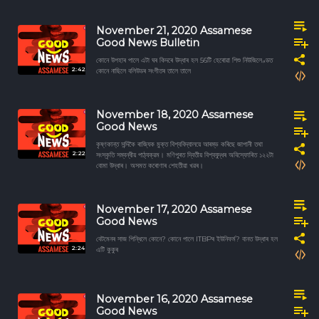
November 21, 2020 Assamese
Good News Bulletin
কোনে উপহাৰ পালে এটা ঘৰ কিদৰে উদ্ধাৰ হল 56টি হেৰোৱা শিশু নিউজিলেণ্ডত
2:42
কোনে নাছিলে বলিউডৰ সংগীতৰ তালে তালে
November 18, 2020 Assamese
Good News
কৃষ্ণকান্ত সন্দিকৈ ৰাজ্যিক মুক্ত বিশ্ববিদ্যালয়ে আৰম্ভ কৰিছে জাপানী তথা
2:22
সংস্কৃতি সম্বন্ধীয় পাঠ্যক্রম। মণিপুৰত দ্বিতীয় বিশ্বযুদ্ধৰ অবিস্ফোৰিত ১২২টা
বোমা উদ্ধাৰ। অসমত কৰোণাৰ শেহতীয়া খৱৰ।
November 17, 2020 Assamese
Good News
বেটমেনৰ সাজ পিন্ধিলে কোনে? কোনে পালে ITBPৰ ইউনিফৰ্ম? বানত উদ্ধাৰ হল
2:24
এটি কুকুৰ
November 16, 2020 Assamese
Good News