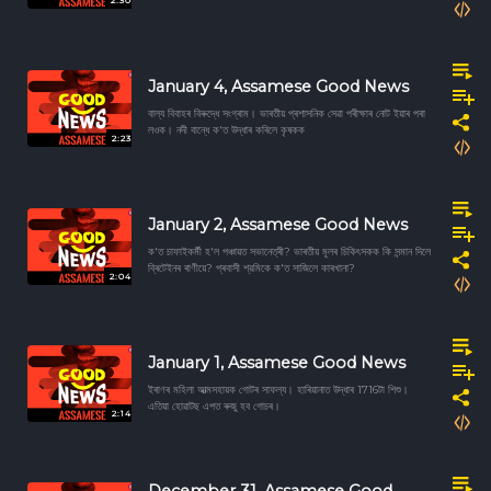
2:30
January 4, Assamese Good News
বাল্য বিবাহৰ বিৰুদ্ধে সংগ্ৰাম। ভাৰতীয় প্ৰশাসনিক সেৱা পৰীক্ষাৰ নোট ইয়াৰ পৰা
লওক। নদী বান্ধে ক'ত উদ্ধাৰ কৰিলে কৃষকক
2:23
January 2, Assamese Good News
ক'ত চাফাইকর্মী হ'ল পঞ্চায়ত সভানেত্ৰী? ভাৰতীয় মূলৰ চিকিৎসকক কি সন্মান দিলে
ব্ৰিটেইনৰ ৰাণীয়ে? প্ৰবাসী শ্রমিকে ক'ত সাজিলে কাৰখানা?
2:04
January 1, Assamese Good News
ইৰাণৰ মহিলা আত্মসহায়ক গোটৰ সাফল্য। হাৰিয়ানাত উদ্ধাৰ 1716টা শিশু।
এতিয়া হোৱাটছ এপত ৰুজু হব গোচৰ।
2:14
December 31, Assamese Good