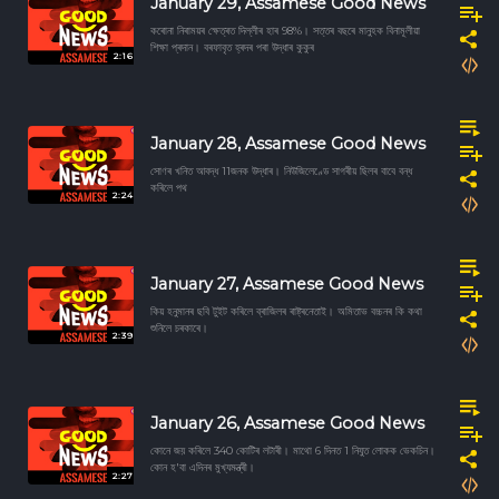
January 29, Assamese Good News
কৰোনা নিৰাময়ৰ ক্ষেত্ৰত দিল্লীৰ হাৰ 98%। সত্তৰ বছৰে মানুহক বিনামূলীয়া
শিক্ষা প্ৰদান। বৰফাবৃত হ্ৰদৰ পৰা উদ্ধাৰ কুকুৰ
2:16
January 28, Assamese Good News
সোণৰ খনিত আবদ্ধ 11জনক উদ্ধাৰ। নিউজিলেণ্ডে সাগৰীয় ছিলৰ বাবে বন্ধ
কৰিলে পথ
2:24
January 27, Assamese Good News
কিয় হনুমানৰ ছবি টুইট কৰিলে ব্ৰাজিলৰ ৰাষ্ট্ৰনেতাই। অমিতাভ বচ্চনৰ কি কথা
শুনিলে চৰকাৰে।
2:39
January 26, Assamese Good News
কোনে জয় কৰিলে 340 কোটিৰ লটাৰী। মাথো 6 দিনত 1 নিযুত লোকক ভেকচিন।
কোন হ'বা এদিনৰ মুখ্যমন্ত্ৰী।
2:27