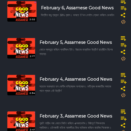
February 6, Assamese Good News
দিল্লীত বায়ু প্ৰদূষণ 38% হ্ৰাস। ভাৰতে 17খন দেশলৈ প্ৰেৰণ কৰিলে ভেকচিন
2:02
February 5, Assamese Good News
কোনে প্ৰস্তুত কৰিলে প্লাষ্টিকৰ ইটা। উচ্চতৰ মাধ্যমিক উত্তীৰ্ণ ছাত্ৰীলৈ বিশেষ
সাহায্য
2:17
February 4, Assamese Good News
সচেতন অৱস্থাত হল ৰোগীৰ মস্তিষ্কৰ অপাৰেচন। মহীশূৰৰ জনজাতীয় সমাজে
পালে প্ৰথম নেট উত্তীৰ্ণ
2:34
February 3, Assamese Good News
পুৰণি গাড়ীৰ পৰা কোনে নিৰ্মাণ কৰিলে এক্সকাভেটৰ। নিষ্ঠাপূৰ্ণ শিক্ষকতাৰ
প্ৰতিদান। এইগৰাকী মহিলা আৰক্ষীয়ে কিয় অধিকাৰ কৰিলে বাতৰিৰ শিৰোনাম।
2:41