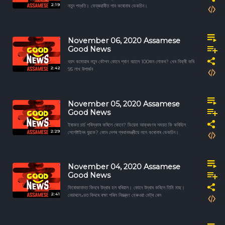
2:19
নতুন পদ্ধতি। ফেব্ৰুৱাৰীত পাব কৰোনাৰ ভেকচিন।
November 06, 2020 Assamese
Good News
বয়স কমোৱাৰ নতুন কৌশল কোনে প্ৰাণ বচালে 100জন লোকৰ? খেৰ বিক্ৰী কৰি
2:42
95 লাখ উপাৰ্জন
November 05, 2020 Assamese
Good News
ইৰাকত চাৰ্চ পৰিস্কাৰ কৰিলে কোনে? ভিয়েনা আক্ৰমণৰ সময়ত কি কৰিছিল
2:29
পেলেষ্টাইনৰ যুৱকে? কোন দেশৰ প্ৰধানমন্ত্ৰীয়ে ললে কৰোনাৰ ভেকচিন।
November 04, 2020 Assamese
Good News
ফিৰোজাবাদত কিদৰে উদ্ধাৰ হল ঘৰিয়াল। কোনে উদ্ধাৰ কৰিলে তিমি মাছ।
2:41
নেডাৰলেণ্ডত কিদৰে ৰক্ষা পৰিল নিয়ন্ত্ৰণ হেৰুওৱা মেট্ৰ ৰেল