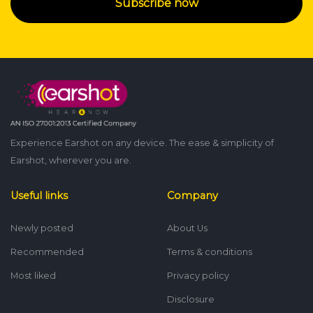
Subscribe now
Experience Earshot on any device. The ease & simplicity of
Earshot, wherever you are.
Useful links
Company
Newly posted
About Us
Recommended
Terms & conditions
Most liked
Privacy policy
Disclosure