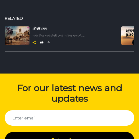
RELATED
চৌরঙ্গী লেন
আবার ফিরে এলো চৌরঙ্গী লেন। অর্ণবের সঙ্গে সেই সোনালী দিনের গান, সিনেমা ও নানান ধুলো পড়া অধ্যায়ের খুঁটিনাটি শুনুন অন্তরঙ্গ আড্ডায়। বাঙালির স্মৃতিতে ফিরে ফিরে আসুক চৌরঙ্গীর সেই হারিয়ে যাওয়া মেজাজ।
4
For our latest news and
updates